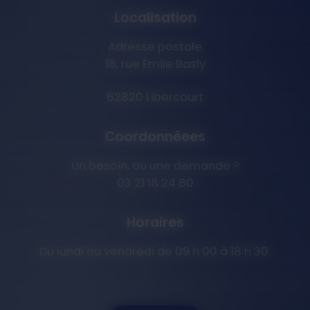
Localisation
Adresse postale
18, rue Émile Basly
62820 Libercourt
Coordonnéees
Un besoin, ou une demande ?
03 21 18 24 80
Horaires
Du lundi au vendredi de 09 h 00 à 18 h 30.