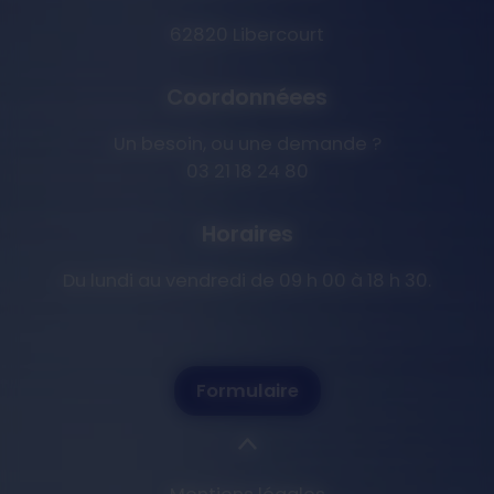
62820 Libercourt
Coordonnéees
Un besoin, ou une demande ?
03 21 18 24 80
Horaires
Du lundi au vendredi de 09 h 00 à 18 h 30.
Formulaire