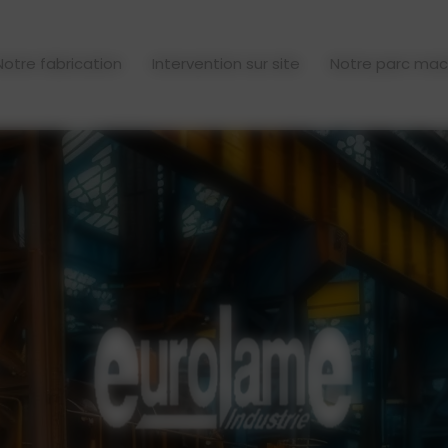
ame Industrie
-
18, rue Émile Basly, 62820 Libercourt
-
03 21 1
Notre fabrication
Intervention sur site
Notre parc mac