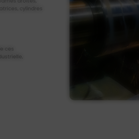
– lames droites,
trices, cylindres
de ces
ustrielle,