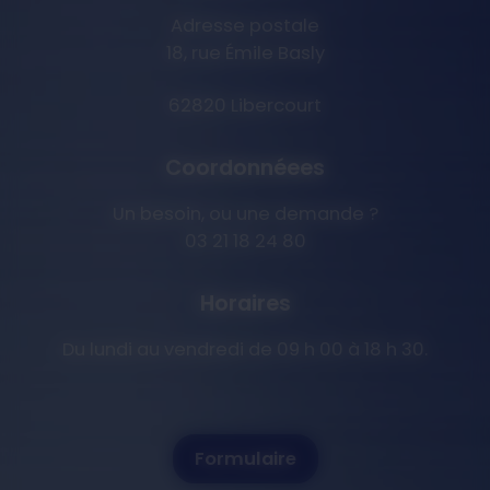
Adresse postale
18, rue Émile Basly
62820 Libercourt
Coordonnéees
Un besoin, ou une demande ?
03 21 18 24 80
Horaires
Du lundi au vendredi de 09 h 00 à 18 h 30.
Formulaire