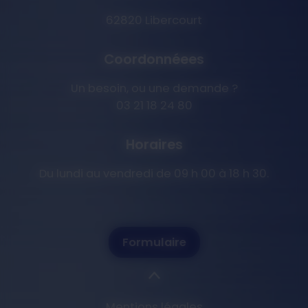
62820 Libercourt
Coordonnéees
Un besoin, ou une demande ?
03 21 18 24 80
Horaires
Du lundi au vendredi de 09 h 00 à 18 h 30.
Formulaire
Mentions légales