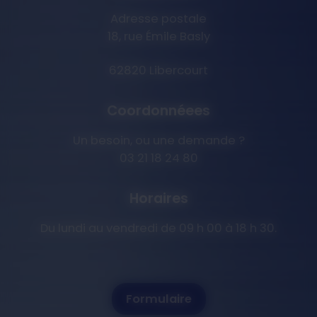
Adresse postale
18, rue Émile Basly
62820 Libercourt
Coordonnéees
Un besoin, ou une demande ?
03 21 18 24 80
Horaires
Du lundi au vendredi de 09 h 00 à 18 h 30.
Formulaire